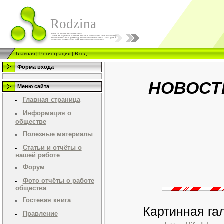
Rodzina
Главная
|
Регистрация
|
Вход
Форма входа
НОВОСТ
Меню сайта
Главная страница
Информация о
обществе
Полезные материалы
Статьи и отчёты о
нашей работе
Форум
Фото отчёты о работе
общества
Гостевая книга
Картинная га
Правление