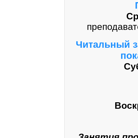
Ср
преподават
Читальный з
пок
Су
Воск
Занятия про