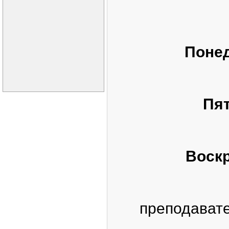
Понед
Пят
Воскр
преподавате