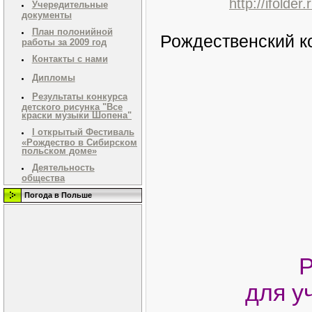
http://ifolde
Учередительные
документы
План полонийной
Рождественский к
работы за 2009 год
Контакты с нами
Дипломы
Результаты конкурса
детского рисунка "Все
краски музыки Шопена"
I открытый Фестиваль
«Рождество в Сибирском
польском доме»
Деятельность
общества
Погода в Польше
Р
для у